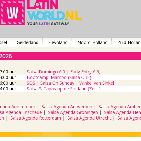
ssel
Gelderland
Flevoland
Noord-Holland
Zuid-Hollan
 2026
7:00 uur
Salsa Domingo 6.0 | Early Entry € 5,-
3:00 uur
Bootcamp: Mambo (Salsa On2)
6:00 uur
SOS | Salsa On Sunday | Winkel van Sinkel
4:00 uur
Salsa & Tapas op de Slotlaan (Zeist)
genda Amsterdam
|
Salsa Agenda Antwerpen
|
Salsa Agenda Arnhe
lsa Agenda Enschede
|
Salsa Agenda Groningen
|
Salsa Agenda Hen
en
|
Salsa Agenda Rotterdam
|
Salsa Agenda Utrecht
|
Salsa Agen